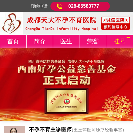
028-85583777
预约电话
首页
简介
医生
荣誉
挂号
不孕不育主诊医师
(王玉萍医师诊疗经验丰富)