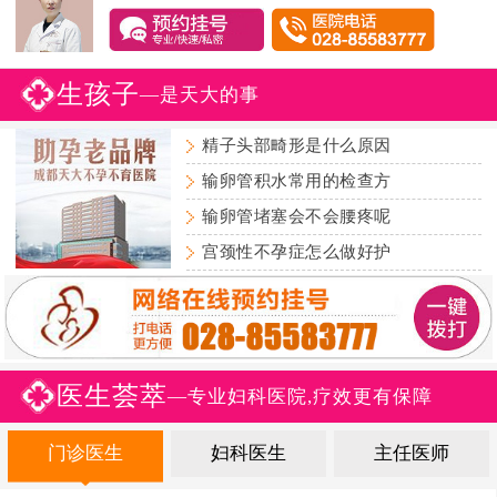
生孩子
—是天大的事
精子头部畸形是什么原因
输卵管积水常用的检查方
输卵管堵塞会不会腰疼呢
宫颈性不孕症怎么做好护
医生荟萃
—专业妇科医院,疗效更有保障
门诊医生
妇科医生
主任医师