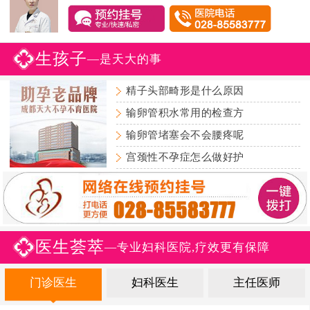
生孩子
—是天大的事
精子头部畸形是什么原因
输卵管积水常用的检查方
输卵管堵塞会不会腰疼呢
宫颈性不孕症怎么做好护
医生荟萃
—专业妇科医院,疗效更有保障
门诊医生
妇科医生
主任医师