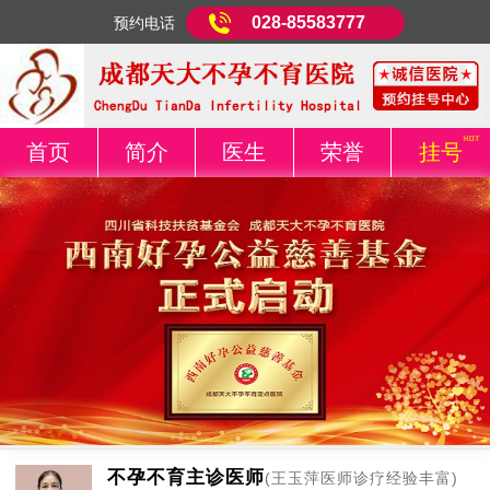
028-85583777
预约电话
首页
简介
医生
荣誉
挂号
不孕不育主诊医师
(王玉萍医师诊疗经验丰富)