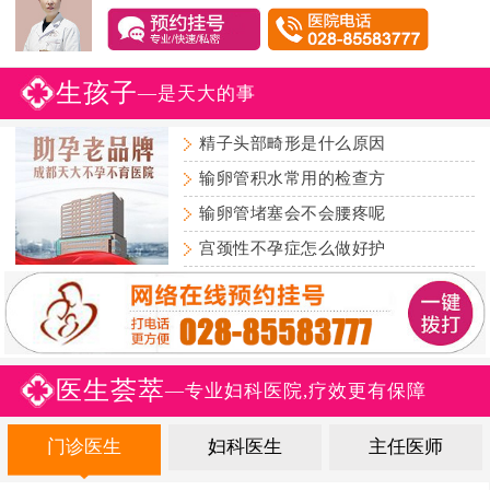
生孩子
—是天大的事
精子头部畸形是什么原因
输卵管积水常用的检查方
输卵管堵塞会不会腰疼呢
宫颈性不孕症怎么做好护
医生荟萃
—专业妇科医院,疗效更有保障
门诊医生
妇科医生
主任医师