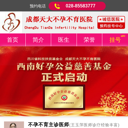
028-85583777
预约电话
首页
简介
医生
荣誉
挂号
不孕不育主诊医师
(王玉萍医师诊疗经验丰富)