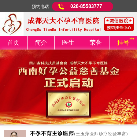
028-85583777
预约电话
首页
简介
医生
荣誉
挂号
不孕不育主诊医师
(王玉萍医师诊疗经验丰富)