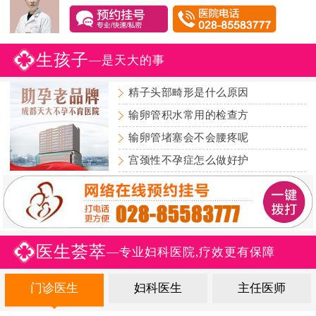
生孩子
—是天大的事
精子头部畸形是什么原因
输卵管积水常用的检查方
输卵管堵塞会不会腰疼呢
宫颈性不孕症怎么做好护
医生荟萃
—专业妇科医院,疗效更有保障
门诊医生
妇科医生
主任医师