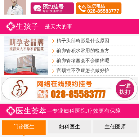
生孩子
—是天大的事
精子头部畸形是什么原因
输卵管积水常用的检查方
输卵管堵塞会不会腰疼呢
宫颈性不孕症怎么做好护
医生荟萃
—专业妇科医院,疗效更有保障
门诊医生
妇科医生
主任医师