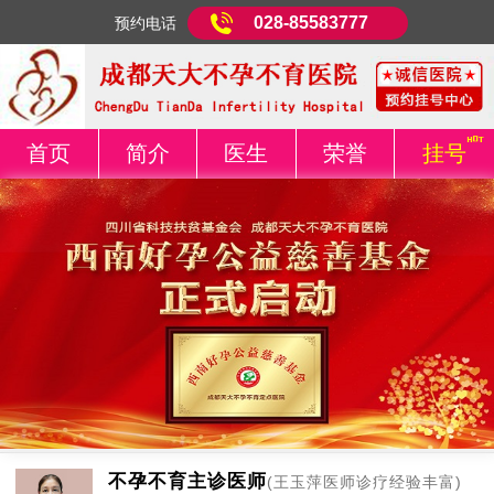
028-85583777
预约电话
首页
简介
医生
荣誉
挂号
不孕不育主诊医师
(王玉萍医师诊疗经验丰富)